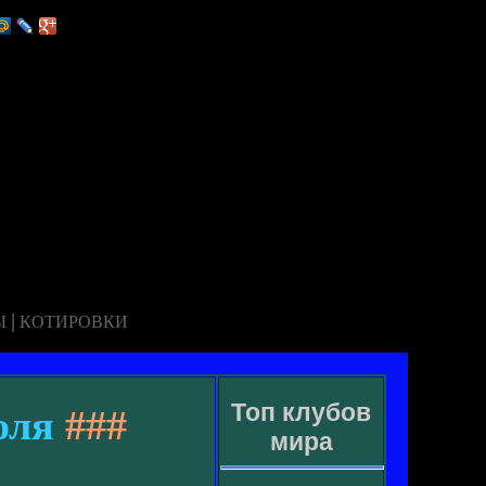
|
Ы
КОТИРОВКИ
Топ клубов
оля
###
мира