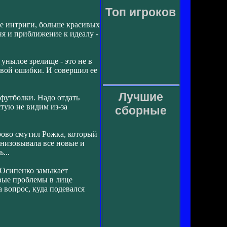
Топ игроков
ше интриги, больше красивых
ня и приближение к идеалу -
унылое зрелище - это не в
ервой ошибки. И совершил ее
Лучшие
 футболки. Надо отдать
стую не видим из-за
сборные
орово смутил Рожка, который
ганизовывала все новые и
...
и Осипенко замыкает
овые проблемы в лице
 вопрос, куда подевался