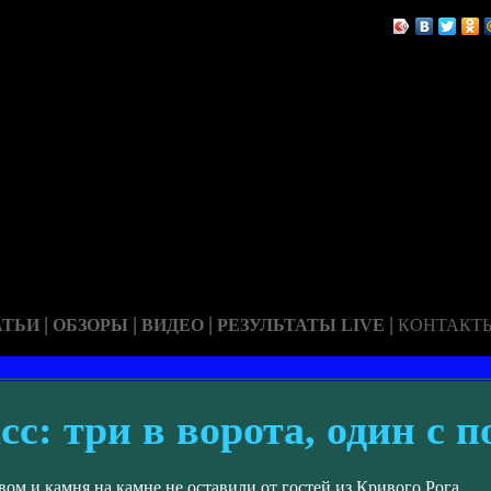
|
|
|
|
АТЬИ
ОБЗОРЫ
ВИДЕО
РЕЗУЛЬТАТЫ LIVE
КОНТАКТ
с: три в ворота, один с п
м и камня на камне не оставили от гостей из Кривого Рога.