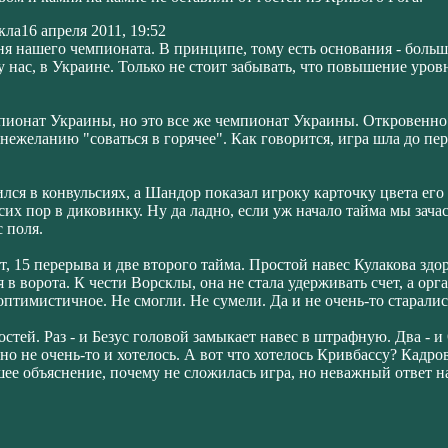
кла
16 апреля 2011, 19:52
я нашего чемпионата. В принципе, тому есть основания - боль
у нас, в Украине. Только не стоит забывать, что повышение уров
мпионат Украины, но это все же чемпионат Украины. Откровенно 
 нежеланию "соваться в горячее". Как говорится, игра шла до п
бился в конвульсиях, а Шандор показал игроку карточку цвета его
их пор в диковинку. Ну да ладно, если уж начало тайма мы зача
с поля.
т, 15 перерыва и две второго тайма. Простой навес Кулакова зд
 в ворота. К чести Ворсклы, она не стала удерживать счет, а ор
 оптимистичное. Не смогли. Не сумели. Да и не очень-то старались
стей. Раз - и Безус головой замыкает навес в штрафную. Два - 
 но не очень-то и хотелось. А вот что хотелось Кривбассу? Кадр
ее объяснение, почему не сложилась игра, но неважный ответ на