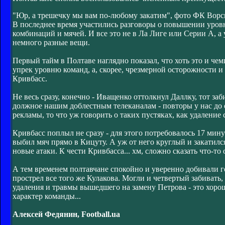
"Юр, а трешечку мы вам по-любому закатим", фото ФК Ворс
В последнее время участились разговоры о повышении уровн
комбинаций и мячей. И все это не в Ла Лиге или Серии А, а 
немного разные вещи.
Первый тайм в Полтаве наглядно показал, что хоть это и че
упрек уровню команд, а, скорее, чрезмерной осторожности и
Кривбасс.
Не весь сразу, конечно - Иващенко оттолкнул Даллку, тот за
должное нашим доблестным телеканалам - повторы у нас до с
рекламы, то что уж говорить о таких пустяках, как удаление 
Кривбасс поплыл не сразу - для этого потребовалось 17 мину
выбил мяч прямо в Кицуту. А уж от него круглый и закатился
новые атаки. К чести Кривбасса... хм, сложно сказать что-то
А тем временем полтавчане спокойно и уверенно добивали го
прострел все того же Кулакова. Могли и четвертый забивать,
удаления и травмы вышедшего на замену Петрова - это хорош
характер команды...
Алексей Федянин, Football.ua