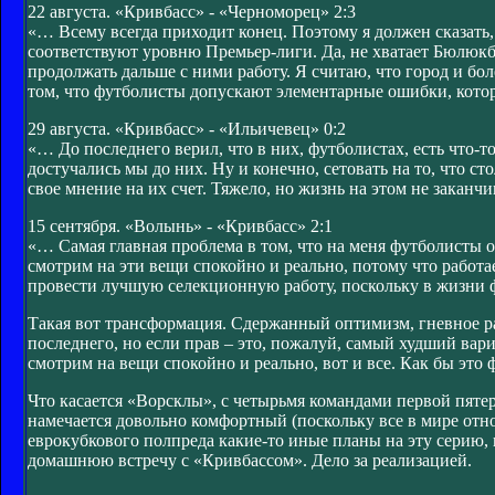
22 августа. «Кривбасс» - «Черноморец» 2:3
«… Всему всегда приходит конец. Поэтому я должен сказать
соответствуют уровню Премьер-лиги. Да, не хватает Бюлюкба
продолжать дальше с ними работу. Я считаю, что город и бо
том, что футболисты допускают элементарные ошибки, кото
29 августа. «Кривбасс» - «Ильичевец» 0:2
«… До последнего верил, что в них, футболистах, есть что-
достучались мы до них. Ну и конечно, сетовать на то, что ст
свое мнение на их счет. Тяжело, но жизнь на этом не заканчи
15 сентября. «Волынь» - «Кривбасс» 2:1
«… Самая главная проблема в том, что на меня футболисты 
смотрим на эти вещи спокойно и реально, потому что работа
провести лучшую селекционную работу, поскольку в жизни ф
Такая вот трансформация. Сдержанный оптимизм, гневное раз
последнего, но если прав – это, пожалуй, самый худший вариа
смотрим на вещи спокойно и реально, вот и все. Как бы это ф
Что касается «Ворсклы», с четырьмя командами первой пяте
намечается довольно комфортный (поскольку все в мире отно
еврокубкового полпреда какие-то иные планы на эту серию
домашнюю встречу с «Кривбассом». Дело за реализацией.