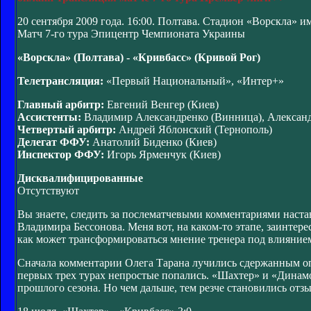
20 сентября 2009 года. 16:00. Полтава. Стадион «Ворскла» и
Матч 7-го тура Эпицентр Чемпионата Украины
«Ворскла» (Полтава) - «Кривбасс» (Кривой Рог)
Телетрансляция:
«Первый Национальный», «Интер+»
Главный арбитр:
Евгений Венгер (Киев)
Ассистенты:
Владимир Александренко (Винница), Александ
Четвертый арбитр:
Андрей Яблонский (Тернополь)
Делегат ФФУ:
Анатолий Биденко (Киев)
Инспектор ФФУ:
Игорь Ярменчук (Киев)
Дисквалифицированные
Отсутствуют
Вы знаете, следить за послематчевыми комментариями наста
Владимира Бессонова. Меня вот, на каком-то этапе, заинтер
как может трансформироваться мнение тренера под влиянием
Сначала комментарии Олега Тарана лучились сдержанным опт
первых трех турах непростые попались. «Шахтер» и «Динамо
прошлого сезона. Но чем дальше, тем резче становились от