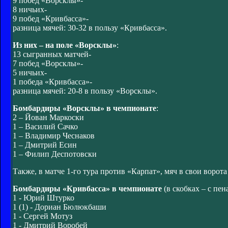
9 побед «Ворсклы»-
8 ничьих-
9 побед «Кривбасса»-
разница мячей: 30-32 в пользу «Кривбасса».
Из них – на поле «Ворсклы»
:
13 сыгранных матчей-
7 побед «Ворсклы»-
5 ничьих-
1 победа «Кривбасса»-
разница мячей: 20-8 в пользу «Ворсклы».
Бомбардиры «Ворсклы» в чемпионате
:
2 – Йован Маркоски
1 – Василий Сачко
1 – Владимир Чеснаков
1 – Дмитрий Есин
1 – Филип Деспотовски
Также, в матче 1-го тура против «Карпат», мяч в свои воро
Бомбардиры «Кривбасса» в чемпионате
(в скобках – с пен
1 - Юрий Штурко
1 (1) - Дориан Бюлюкбаши
1 - Сергей Мотуз
1 - Дмитрий Воробей