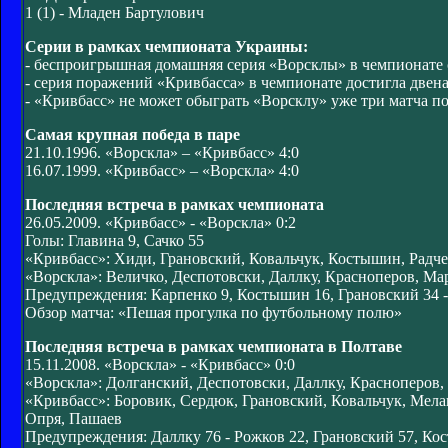
1 (1) - Младен Бартулович
Серии в рамках чемпионата Украины:
- беспроигрышная домашняя серия «Ворсклы» в чемпионате с
- серия поражений «Кривбасса» в чемпионате достигла двена
- «Кривбасс» не может обыграть «Ворсклу» уже три матча под
Самая крупная победа в паре
21.10.1996. «Ворскла» – «Кривбасс» 4:0
16.07.1999. «Кривбасс» – «Ворскла» 4:0
Последняя встреча в рамках чемпионата
26.05.2009. «Кривбасс» - «Ворскла» 0:2
Голы: Главина 9, Сачко 55
«Кривбасс»: Хиди, Грановский, Ковальчук, Костышин, Радч
«Ворскла»: Величко, Деспотовски, Даллку, Красноперов, Марк
Предупреждения: Карпенко 9, Костышин 16, Грановский 34 -
Обзор матча: «Пешая прогулка по футбольному полю»
Последняя встреча в рамках чемпионата в Полтаве
15.11.2008. «Ворскла» - «Кривбасс» 0:0
«Ворскла»: Долганский, Деспотовски, Даллку, Красноперов, 
«Кривбасс»: Боровик, Сердюк, Грановский, Ковальчук, Мела
Опря, Пашаев
Предупреждения: Даллку 76 - Рожков 22, Грановский 57, Ко