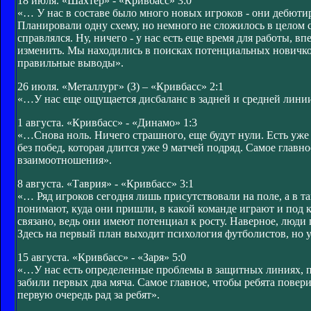
18 июля. «Шахтер» - «Кривбасс» 3:0
«… У нас в составе было много новых игроков - они дебютир
Планировали одну схему, но немного не сложилось в целом 
справлялся. Ну, ничего - у нас есть еще время для работы, 
изменить. Мы находились в поисках потенциальных новичков
правильные выводы».
26 июля. «Металлург» (З) – «Кривбасс» 2:1
«…У нас еще ощущается дисбаланс в задней и средней лини
1 августа. «Кривбасс» - «Динамо» 1:3
«…Снова ноль. Ничего страшного, еще будут нули. Есть уже
без побед, которая длится уже 9 матчей подряд. Самое главно
взаимоотношения».
8 августа. «Таврия» - «Кривбасс» 3:1
«… Ряд игроков сегодня лишь присутствовали на поле, а в т
понимают, куда они пришли, в какой команде играют и под 
связано, ведь они имеют потенциал к росту. Наверное, люди
Здесь на первый план выходит психология футболистов, но 
15 августа. «Кривбасс» - «Заря» 5:0
«…У нас есть определенные проблемы в защитных линиях, по
забили первых два мяча. Самое главное, чтобы ребята повери
первую очередь рад за ребят».