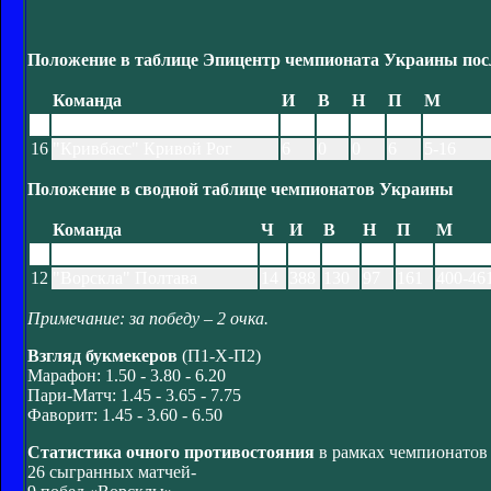
Положение в таблице Эпицентр чемпионата Украины посл
Команда
И
В
Н
П
М
11
"Ворскла" Полтава
6
1
3
2
7-7
16
"Кривбасс" Кривой Рог
6
0
0
6
5-16
Положение в сводной таблице чемпионатов Украины
Команда
Ч
И
В
Н
П
М
7
"Кривбасс" Кривой Рог
18
520
167
145
208
522-63
12
"Ворскла" Полтава
14
388
130
97
161
400-46
Примечание: за победу – 2 очка.
Взгляд букмекеров
(П1-Х-П2)
Марафон: 1.50 - 3.80 - 6.20
Пари-Матч: 1.45 - 3.65 - 7.75
Фаворит: 1.45 - 3.60 - 6.50
Статистика очного противостояния
в рамках чемпионатов
26 сыгранных матчей-