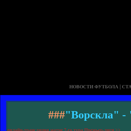
|
НОВОСТИ ФУТБОЛА
СТ
###
"Ворскла" -
онлайн-трансляция матче 7-го тура Премьер-лиги >>