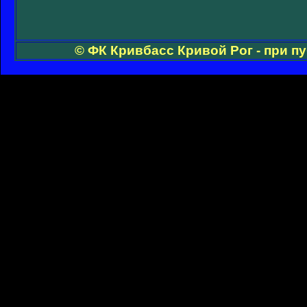
© ФК Кривбасс Кривой Рог - при п