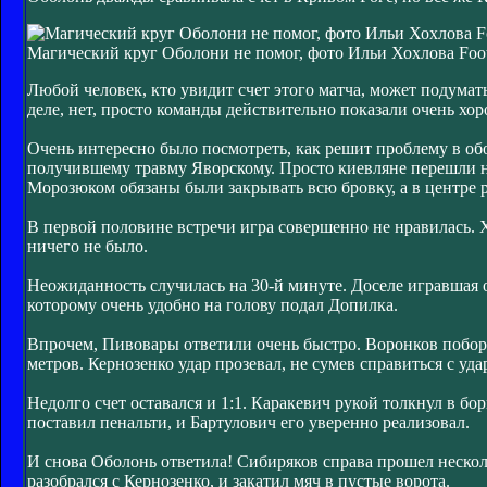
Магический круг Оболони не помог, фото Ильи Хохлова Foot
Любой человек, кто увидит счет этого матча, может подумат
деле, нет, просто команды действительно показали очень х
Очень интересно было посмотреть, как решит проблему в об
получившему травму Яворскому. Просто киевляне перешли на
Морозюком обязаны были закрывать всю бровку, а в центре 
В первой половине встречи игра совершенно не нравилась. Х
ничего не было.
Неожиданность случилась на 30-й минуте. Доселе игравшая 
которому очень удобно на голову подал Допилка.
Впрочем, Пивовары ответили очень быстро. Воронков поборо
метров. Кернозенко удар прозевал, не сумев справиться с уд
Недолго счет оставался и 1:1. Каракевич рукой толкнул в б
поставил пенальти, и Бартулович его уверенно реализовал.
И снова Оболонь ответила! Сибиряков справа прошел неско
разобрался с Кернозенко, и закатил мяч в пустые ворота.