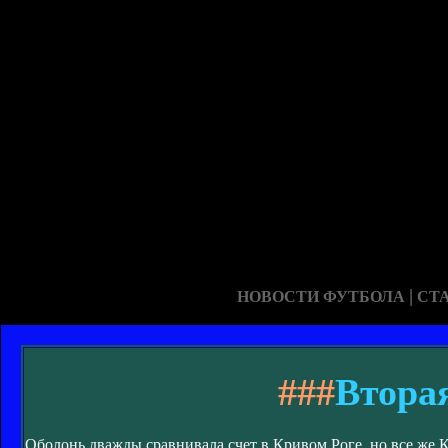
|
НОВОСТИ ФУТБОЛА
СТ
###
Втора
Оболонь дважды сравнивала счет в Кривом Роге, но все же 