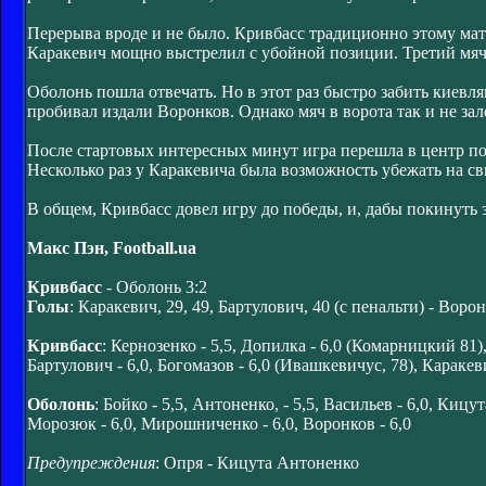
Перерыва вроде и не было. Кривбасс традиционно этому мат
Каракевич мощно выстрелил с убойной позиции. Третий мяч 
Оболонь пошла отвечать. Но в этот раз быстро забить киевл
пробивал издали Воронков. Однако мяч в ворота так и не зал
После стартовых интересных минут игра перешла в центр пол
Несколько раз у Каракевича была возможность убежать на св
В общем, Кривбасс довел игру до победы, и, дабы покинуть 
Макс Пэн, Football.ua
Кривбасс
- Оболонь 3:2
Голы
: Каракевич, 29, 49, Бартулович, 40 (с пенальти) - Вор
Кривбасс
: Кернозенко - 5,5, Допилка - 6,0 (Комарницкий 81),
Бартулович - 6,0, Богомазов - 6,0 (Ивашкевичус, 78), Каракеви
Оболонь
: Бойко - 5,5, Антоненко, - 5,5, Васильев - 6,0, Кицут
Морозюк - 6,0, Мирошниченко - 6,0, Воронков - 6,0
Предупреждения
: Опря - Кицута Антоненко