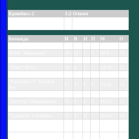
Кривбасc-2
1:2
Олком
Дудченко 54, Коваленко
Семеренко 20
70
Команда
И
В
Н
П
М
О
ПФК "Александрия"
15
13
1
1
33-6
40
МФК "Николаев"
16
11
2
3
28-9
35
ФК "Севастополь"
16
10
2
4
31-18
32
"Ялос" Ялта
16
8
1
7
14-15
25
"Титан" Армянск
15
7
3
5
19-14
24
"Кривбасс-2" Кривой
17
7
3
7
24-25
24
Рог
"Звезда" Кировоград
15
7
3
5
10-13
24
"Днестр" Овидиополь
15
6
4
5
16-14
22
"Горняк" Кривой Рог
15
5
4
6
15-17
19
"Еднисть" с.Плиски
15
5
3
7
20-24
18
"Химик"
16
4
3
9
6-15
15
Красноперекопск
"Олком" Мелитополь
17
4
2
11
14-22
14