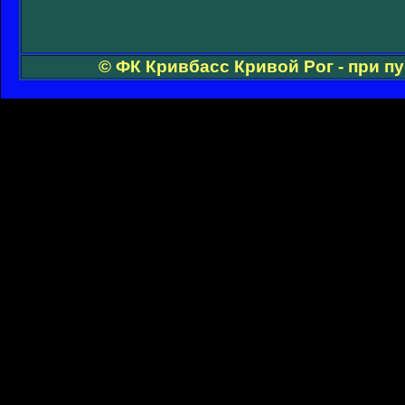
© ФК Кривбасс Кривой Рог - при п