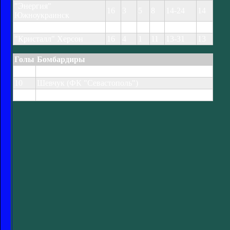
"Энергия"
16
3
5
8
14-24
14
Южноукраинск
"Рось" Белая Церковь
16
3
5
8
14-24
14
"Кристалл" Херсон
16
4
1
11
13-31
13
Голы
Бомбардиры
13
Гребинюк ("ПФК Александрия")
10
Шевчук (ФК "Севастополь")
8
Арбузов ("Титан"), Олешко ("Еднисть")