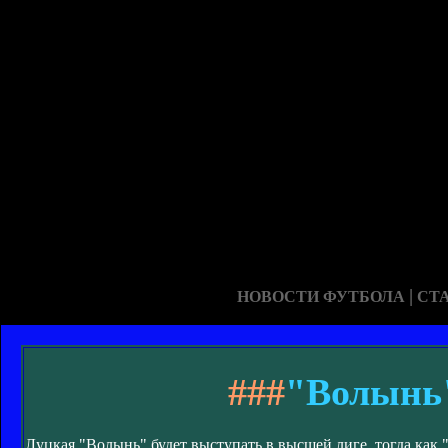
|
НОВОСТИ ФУТБОЛА
СТ
###
"Волынь"
Луцкая "Волынь" будет выступать в высшей лиге, тогда как "