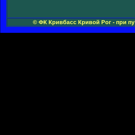
© ФК Кривбасс Кривой Рог - при п