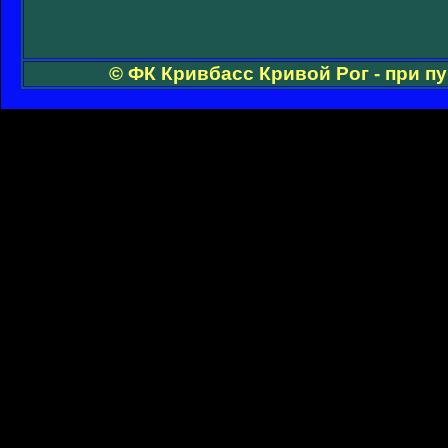
© ФК Кривбасс Кривой Рог - при п