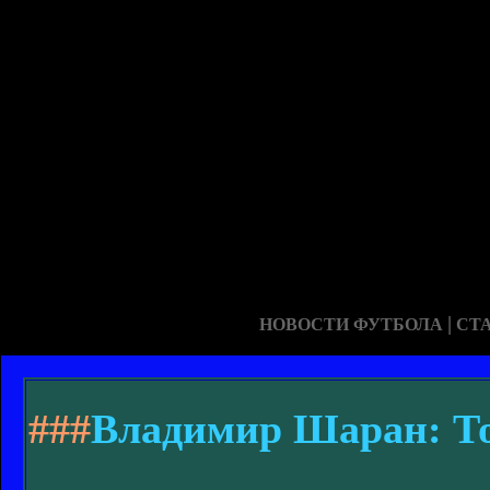
|
НОВОСТИ ФУТБОЛА
СТ
###
Владимир Шаран: То,