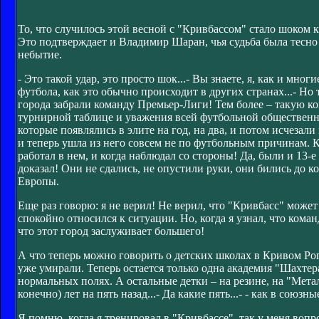
То, что случилось этой весной с "Кривбассом" стало шоком 
Это подтверждает и Владимир Шаран, чья судьба была тесно
небытие.
- Это такой удар, это просто шок...- Вы знаете, я, как и мн
футбола, как это обычно происходит в других странах...- Но 
города забрали команду Премьер-Лиги! Тем более – такую ко
турнирной таблице и уважения всей футбольной общественн
которые появлялись в элите на год, на два, и потом исчезал
и теперь ушла из него совсем не по футбольным причинам. К
работал в нем, и когда наблюдал со стороны! Да, были и 13-е 
доказал! Они не сдались, не опустили руки, они бились до к
Европы.
Еще раз говорю: я не верил! Не верил, что "Кривбасс" может
спокойно относился к ситуации. Но, когда я узнал, что коман
что этот город заслуживает большего!
А что теперь можно говорить о детских школах в Кривом Ро
уже умирали. Теперь остается только одна академия "Шахтер
нормальных полях. А остальные детки – на резине, на "Метал
конечно) лет на пять назад...- Да какие пять...- - как в союзны
Я помню, когда я тренировал в "Кривбассе", так у меня вопро