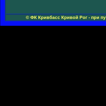
© ФК Кривбасс Кривой Рог - при п