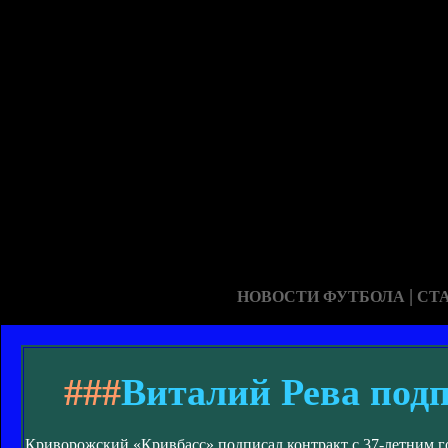
|
НОВОСТИ ФУТБОЛА
СТ
###
Виталий Рева под
Криворожский «Кривбасс» подписал контракт с 37-летним 