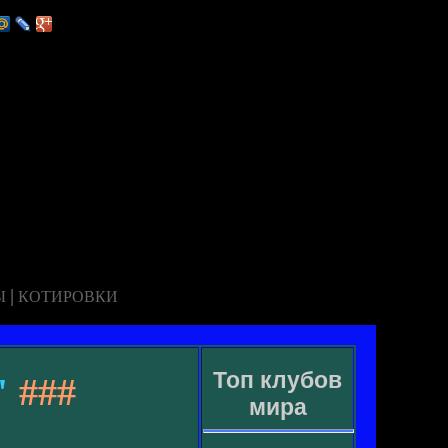
|
Ы
КОТИРОВКИ
Топ клубов
"
###
мира