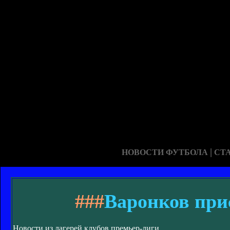
|
НОВОСТИ ФУТБОЛА
СТ
###
Варонков при
Новости из лагерей клубов премьер-лиги