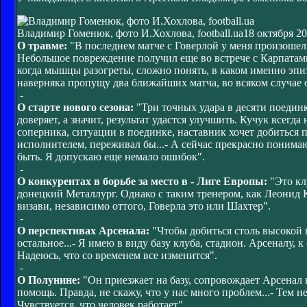
Владимир Гоменюк, фото И.Хохлова, football.ua
18 октября 20
О травме:
"В последнем матче с Говерлой у меня произошел
Небольшое повреждение получил еще во встрече с Карпатами.
когда мышцы разогреты, сложно понять, в каком именно эпи
наверняка пропущу два ближайших матча, во всяком случае о
-
О старте нового сезона:
"Три точных удара в десяти поединк
доверяет, а значит, результат удастся улучшить. Кучук всегд
соперника, ситуации в поединке, наставник хочет добиться 
исполнителем, переживал бы...- А сейчас прекрасно понимаю
быть. Я допускаю еще немало ошибок".
-
О конкурентах в борьбе за место в - Лиге Европы:
"Это кл
донецкий Металлург. Однако с таким тренером, как Леонид 
визави, независимо оттого, Говерла это или Шахтер".
-
О перспективах Арсенала:
"Чтобы добиться столь высокой 
остальное...- Я имею в виду базу клуба, стадион. Арсеналу, 
Надеюсь, что со временем все изменится".
-
О Полунине:
"Он приезжает на базу, сопровождает Арсенал 
помощь. Правда, не скажу, что у нас много проблем...- Тем
Чувствуется, что человек работает".