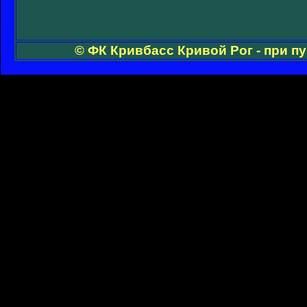
© ФК Кривбасс Кривой Рог - при п