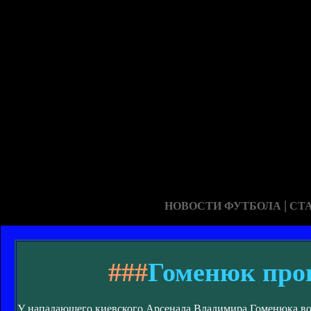
|
НОВОСТИ ФУТБОЛА
СТ
###
Гоменюк проп
У нападающего киевского Арсенала Владимира Гоменюка во