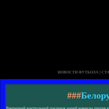
|
НОВОСТИ ФУТБОЛА
СТ
###
Белор
Вчерашний контрольный поединок нашей команды против южн