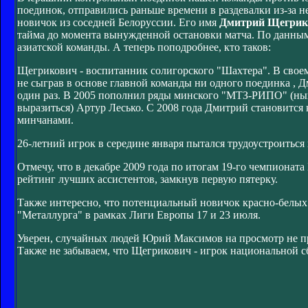
поединок, отправились раньше времени в раздевалки из-за 
новичок из соседней Белоруссии. Его имя
Дмитрий Щегрик
тайма до момента вынужденной остановки матча. По данным 
азиатской команды. А теперь поподробнее, кто таков:
Щегрикович - воспитанник солигорского "Шахтера". В своем п
не сыграв в основе главной команды ни одного поединка , Дм
один раз. В 2005 пополнил ряды минского "МТЗ-РИПО" (ныне 
выразиться) Артур Лесько. С 2008 года Дмитрий становится
минчанами.
26-летний игрок в середине января пытался трудоустроиться 
Отмечу, что в декабре 2009 года по итогам 19-го чемпиона
рейтинг лучших ассистентов, замкнув первую пятерку.
Также интересно, что потенциальный новичок красно-белых 
"Металлурга" в рамках Лиги Европы 17 и 23 июля.
Уверен, случайных людей Юрий Максимов на просмотр не при
Также не забываем, что Щегрикович - игрок национальной с