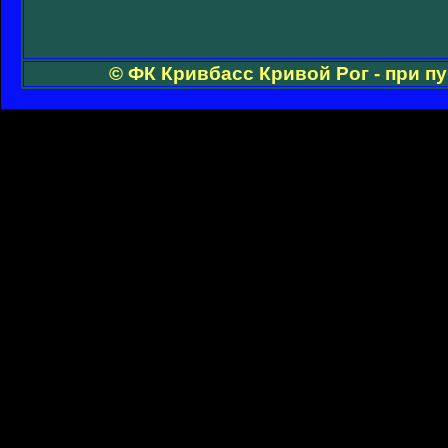
© ФК Кривбасс Кривой Рог - при п