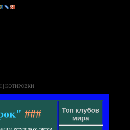
|
Ы
КОТИРОВКИ
Топ клубов
рок"
###
мира
манда уступила со счетом