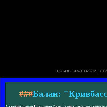
|
НОВОСТИ ФУТБОЛА
СТ
###
Балан: "Кривбасс
Старший тренер Ильичевца Иван Балан в интервью телеканал