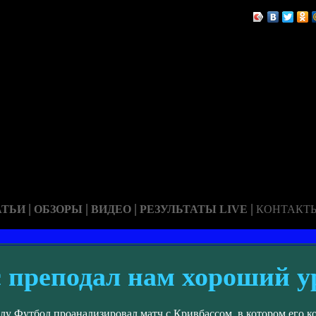
|
|
|
|
АТЬИ
ОБЗОРЫ
ВИДЕО
РЕЗУЛЬТАТЫ LIVE
КОНТАКТ
 преподал нам хороший у
у Футбол проанализировал матч с Кривбассом, в котором его ко