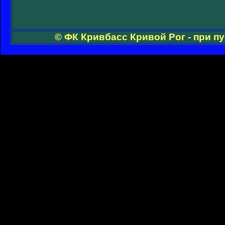
© ФК Кривбасс Кривой Рог - при п