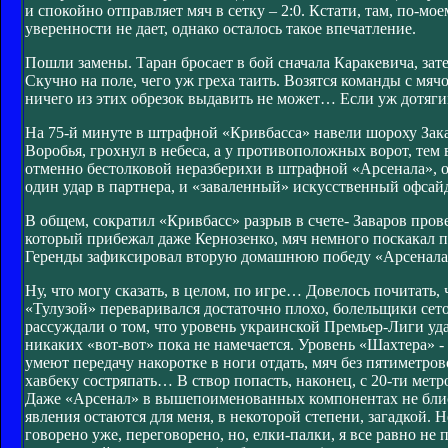
и спокойно отправляет мяч в сетку – 2:0. Кстати, там, по-м
уверенности не дает, однако осталось такое впечатление.
Пошли замены. Таран бросает в бой сначала Каракевича, за
Скучно на поле, чего уж греха таить. Возятся команды с мяч
ничего из этих обрезок выдавить не может… Если уж дотягива
На 75-й минуте в штрафной «Кривбасса» навели шороху Зак
Воробья, грохнул в небеса, а у противоположных ворот, тем 
отменно бестолковой неразберихи в штрафной «Арсенала», од
один удар в партнера, и «заваленный» искусственный офсай
В общем, сократил «Кривбасс» разрыв в счете- Заваров пров
который прибежал даже Кернозенко, мяч немного поскакал по
Геренды зафиксировал вторую домашнюю победу «Арсенала
Ну, что могу сказать, в целом, по игре… Довелось почитат
«Тулузой» переваривался достаточно плохо, болельщики сетов
рассуждали о том, что уровень украинской Премьер-Лиги у
никаких «вот-вот» пока не намечается. Уровень «Шахтера» -
умеют передачу накоротке в ноги отдать, мяч без пятиметров
хавбеку состряпать… В створ попасть, наконец, с 20-ти метр
Даже «Арсенал» в вышепоименованных компонентах не блиста
явления остаются для меня, в некоторой степени, загадкой.
говорено уже, переговорено, но, елки-палки, я все равно не