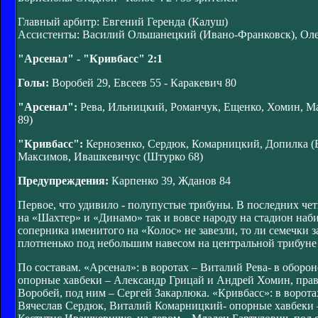
Главный арбитр: Евгений Геренда (Калуш)
Ассистенты: Василий Ольшанецкий (Ивано-Франковск), Оле
"Арсенал" - "Кривбасс" 2:1
Голы:
Воробей 29, Евсеев 55 - Каракевич 80
"Арсенал":
Рева, Ильницкий, Романчук, Ещенко, Хомин, Мат
89)
"Кривбасс":
Кернозенко, Сердюк, Комарницкий, Допилка (Б
Максимов, Ивашкевичус (Штурко 68)
Предупреждения:
Карпенко 39, Жданов 84
Первое, что удивило - полупустые трибуны. В последних че
на «Шахтер» и «Динамо» так и вовсе народу на стадион наби
соперника именитого на «Колос» не завезли, то ли семечки з
плотненько под небольшим навесом на центральной трибуне 
По составам. «Арсенал»: в воротах – Виталий Рева- в оборо
опорные хавбеки – Александр Грицай и Андрей Хомин, прав
Воробей, под ним – Сергей Закарлюка. «Кривбасс»: в ворота
Вячеслав Сердюк, Виталий Комарницкий- опорные хавбеки 