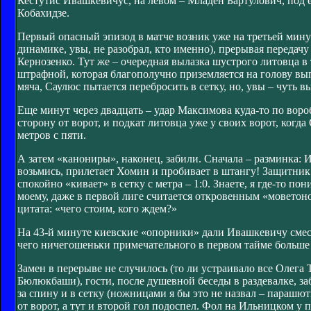
Кестутис Ивашкевичус, на левом – Младен Бартулович, под
Кобахидзе.
Первый опасный эпизод в матче возник уже на третьей мину
динамике, увы, не разобрал, кто именно), прерывая передачу н
Кернозенко. Тут же – очередная вылазка шустрого литовца в
штрафной, которая благополучно приземляется на голову в
мяча, Саулюс пытается перебросить в сетку, но, увы – чуть 
Еще минут через двадцать – удар Максимова куда-то по воро
сторону от ворот, и подкат литовца уже у своих ворот, ког
метров с пяти.
А затем «канониры», наконец, забили. Сначала – разминка: И
возьмись, прилетает Хомин и пробивает в штангу! Защитник 
спокойно «кивает» в сетку с метра – 1:0. Знаете, я где-то п
моему, даже в первой лиге считается откровенным «моветоно
цитата: «чего стоим, кого ждем?»
На 43-й минуте киевские «опорники» дали Ивашкевичу смес
чего ничегошеньки примечательного в первом тайме больше
Замен в перерыве не случилось (то ли устраивало все Олега 
Бюлюкбаши), гости, после душевной беседы в раздевалке, заб
за спину и в сетку (ножницами я бы это не назвал – парашют
от ворот, а тут и второй гол подоспел. Фол на Ильницком у 