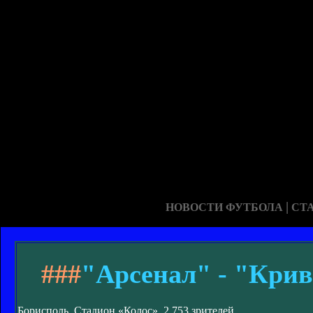
|
НОВОСТИ ФУТБОЛА
СТ
###
"Арсенал" - "Кривб
Борисполь. Стадион «Колос». 2 753 зрителей