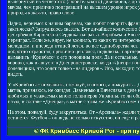
выдернутый из четвертого (любительского) дивизиона, а до
мячом, чем прилично поигравший на высшем уровне игрок ук
природы какая-то, право слово.
Ладно, вернемся к нашим баранам, как любят говорить франц
тактически? Затрудняюсь сказать. Вот дичайшее количество 
центрбеков Карпенко и Сердюка сыграть с Воробьем и Евсеев
переиграл. Если же, вдруг, не входило, то каких-то интерес
молодцом, и впереди птицей летал, во все единоборства лез
добротно отработал, прилично цеплялся, подключал партнеро
выманить «Кривбасс» с его половины поля. Да и остальные, 
хорошо, как в августе в Днепропетровске, когда «Днепр» гон
болельщики, что ходят только «на лидеров». Ибо, выходит, 
видеть.
У «Кривбасса» похвалить, пожалуй, и некого, а пожурить... Д
матча, признаюсь, не ожидал. Давненько я Вячеслава в деле н
любимых и уважаемых мною голкиперов Украины, то ли общая
назад, в составе «Днепра», в матче с этим же «Кривбассом» 
На этом, пожалуй, буду закругляться. От «Арсенала» ждали тр
останется. Футбол – он ведь не только искусство, он еще и р
© ФК Кривбасс Кривой Рог - при п