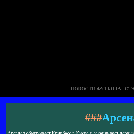
|
НОВОСТИ ФУТБОЛА
СТ
###
Арсен
Арсенал обыгрывает Кривбасс в Киеве и заканчивает первый