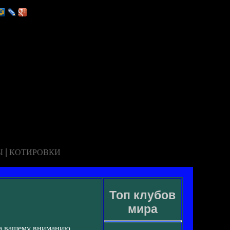
|
Ы
КОТИРОВКИ
Топ клубов
мира
ча вашему вниманию.