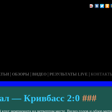
|
|
|
|
АТЬИ
ОБЗОРЫ
ВИДЕО
РЕЗУЛЬТАТЫ LIVE
КОНТАКТ
ал — Кривбасс 2:0
###
 круг чемпионата на четвертом месте. Видео голов и обзор мат