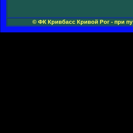
© ФК Кривбасс Кривой Рог - при п