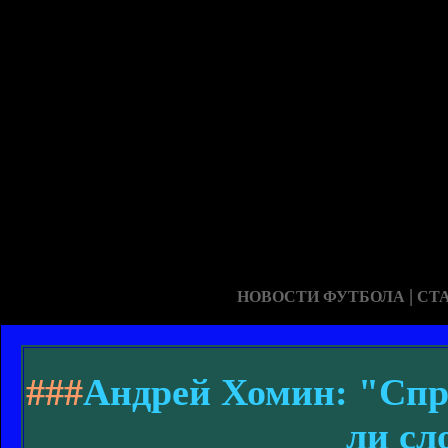
|
НОВОСТИ ФУТБОЛА
СТ
###
Андрей Хомин: "Спр
ли сл