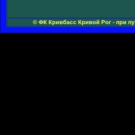
© ФК Кривбасс Кривой Рог - при п