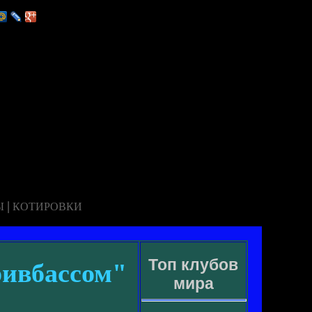
|
Ы
КОТИРОВКИ
Топ клубов
ривбассом"
мира