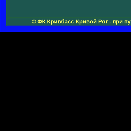
© ФК Кривбасс Кривой Рог - при п